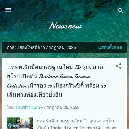
ข้ามไปที่เนื้อหาหลัก
Newsnew
กำลังแสดงโพสต์จาก กรกฎาคม, 2025
แสดงทั้งหมด
บ
ท
..ททท.รับมือมาตรฐานใหม่ EU ลุยตลาด
ค
ยุโรปเปิดตัว Thailand Green Tourism
ว
Collectionsนำร่อง 10 เมืองกรีนซิตี้ พร้อม 20
า
เส้นทางท่องเที่ยวยั่งยืน
ม
โดย
เป็นข่าว.com
-
กรกฎาคม 30, 2568
ททท.รับมือมาตรฐานใหม่ EU ลุยตลาดยุโรป
เปิดตัว Thailand Green Tourism Collections