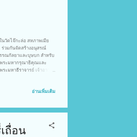
ในวัดไจ๊กะล่อ สหภาพเมีย
่วมกันจัดสร้างอนุสรณ์
ุพรรณกัลยาและบุษบก สำหรับ
กในพระมหากรุณาธิคุณและ
จพระมหาธีราจารย์ เจ้าอาวาส
เมื่อวันที่ 9 พฤษภาคม 2567
ปพบศาลของสมเด็จพระพี่นาง
อ่านเพิ่มเติม
นักให้ใหม่เพื่อให้สมพระ
มขออนุญาตในการก่อสร้าง
สรณ์สถานตำหนักนี้ยัง
ถื่อน