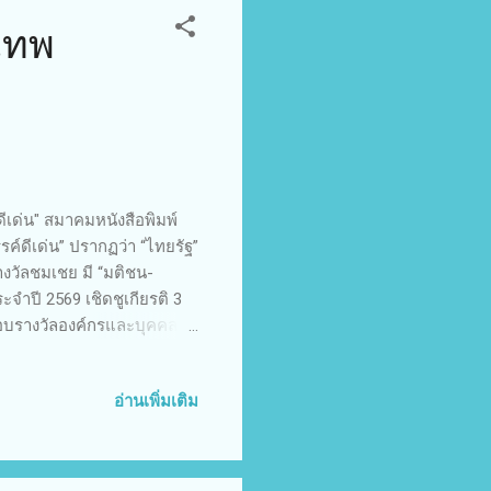
เทพ
ีเด่น" ​สมาคมหนังสือพิมพ์
์ดีเด่น” ปรากฏว่า “ไทยรัฐ”
างวัลชมเชย มี “มติชน-
ะจำปี 2569 เชิดชูเกียรติ 3
มอบรางวัลองค์กรและบุคคลผู้
นที่ 10 พฤษภาคม 2569 เวลา
พระบรมราชูปถัมภ์ ได้จัด
อ่านเพิ่มเติม
แก่องค์กรและบุคคลที่ทำคุณ
“พาดหัวข่าวสร้างสรรค์ดี
ี นายชวน หลีกภัย อดีตนายก