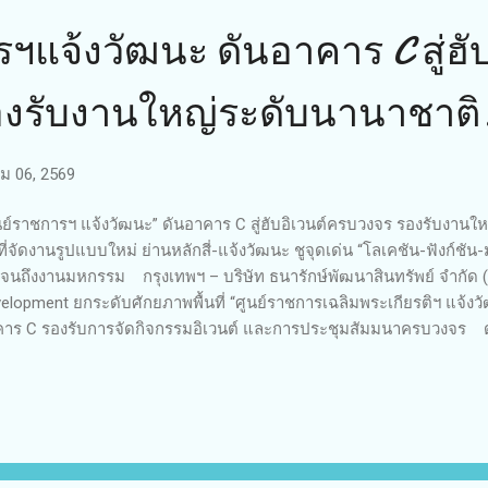
ฯแจ้งวัฒนะ ดันอาคาร C สู่ฮับ
งรับงานใหญ่ระดับนานาชาติ
 06, 2569
นย์ราชการฯ แจ้งวัฒนะ” ดันอาคาร C สู่ฮับอิเวนต์ครบวงจร รองรับงานใ
นที่จัดงานรูปแบบใหม่ ย่านหลักสี่-แจ้งวัฒนะ ชูจุดเด่น “โลเคชัน-ฟังก์
กจนถึงงานมหกรรม กรุงเทพฯ – บริษัท ธนารักษ์พัฒนาสินทรัพย์ จำกัด 
elopment ยกระดับศักยภาพพื้นที่ “ศูนย์ราชการเฉลิมพระเกียรติฯ แจ้งวัฒน
าร C รองรับการจัดกิจกรรมอิเวนต์ และการประชุมสัมมนาครบวงจร ดร
กรรมการผู้จัดการ DAD เปิดเผยว่า การพัฒนาพื้นที่ดังกล่าวมีเป้าหมายเพื่อ
รับการจัดกิจกรรมได้ทั้งของภาครัฐและเอกชน โดยออกแบบให้มีความยืด
รฐานการออกแบบและก่อสร้างระดับประเทศและนานาชาติ จุดเด่นสำคั
พื้นที่ขนาดใหญ่กว่า 5,500 ตารางเมตร โดดเด่นด้วย โครงสร้างสถาปัต
มชาติ ช่วยลดการสะท้อนเสียง พร้อมระบบทำความเย็นแบบรวมศูนย์ (Dist
ยควบคุมอ...