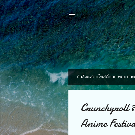
กำลังแสดงโพสต์จาก พฤษภาค
บ
ท
ค
Crunchyrol
ว
Anime Festiv
า
ม