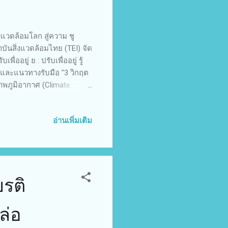
งแวดล้อมโลก สู่ความ ชู
ถาบันสิ่งแวดล้อมไทย (TEI) จัด
อยู่ ย : ปรับเพื่ออยู่ รู้
ย และแนวทางรับมือ "3 วิกฤต
าพภูมิอากาศ (Climate
ิษ (Pollution) ซึ่ง 3
เศรษฐกิจ สังคมและสิ่ง
อ่านเพิ่มเติม
ยกรัฐมนตรี และรัฐมนตรี
ธานเปิดงานและร่วมปาฐกถา
ฤติสิ่ง แวดล้อมไทย" ดร...
ยรติ
ล่อ