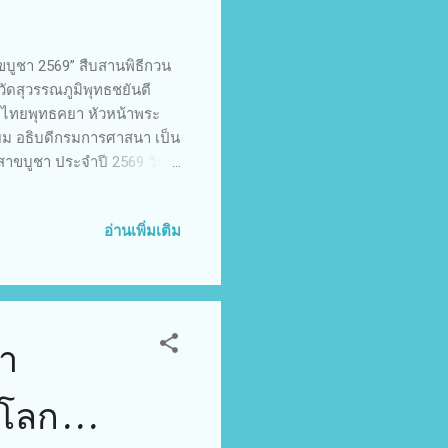
าขบูชา 2569” สืบสานพิธีกวน
วัดสุวรรณภูมิพุทธชยันตี
ดไทยพุทธคยา หัวหน้าพระ
ยม อธิบดีกรมการศาสนา เป็น
สาขบูชา ประจำปี 2569 วัน
ทูตสายประเทศอินเดีย–
ณะสงฆ์ พุทธศาสนิกชน
อ่านเพิ่มเติม
ง ภายในงานได้ประกอบพิธี
จำนวน 14 คน เพื่อร่วม
 บริเวณปะรำพิธีกวนข้าวมธุ
ักษิณจำน...
นา
มโลก...