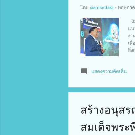
โดย
siamsettakij
-
พฤษภาคม
33 
แนว
งาน
เพื
สิ่
Cha
วิก
แสดงความคิดเห็น
แวด
ว่า
พิเ
สร้างอนุสร
สมเด็จพระพ