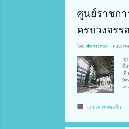
ศูนย์ราชการ
ครบวงจรรอ
โดย
siamsettakij
-
พฤษภาคม
"ศู
พื้
เล็
Dev
อาค
แทน
รอง
แสดงความคิดเห็น
มาต
คือ
ธรร
ช่ว