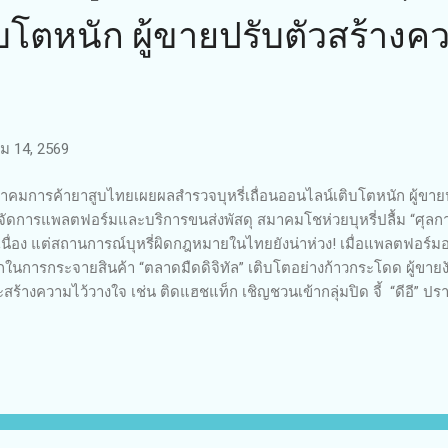
บโตหนัก ผู้ขายปรับตัวสร้างค
 14, 2569
คมการค้ายาสูบไทยเผยผลสำรวจบุหรี่เถื่อนออนไลน์เติบโตหนัก ผู้ขายปรั
งจัดการแพลตฟอร์มและบริการขนส่งพัสดุ สมาคมโชห่วยบุหรี่ปลื้ม “ศุ
เนื่อง แต่สถานการณ์บุหรี่ผิดกฎหมายในไทยยังน่าห่วง! เมื่อแพลตฟอร์
กในการกระจายสินค้า “ตลาดมืดดิจิทัล” เติบโตอย่างก้าวกระโดด ผู้ขายงั
สร้างความไว้วางใจ เช่น ติดแฮชแท็ก เชิญชวนเข้ากลุ่มปิด จี้ “ดีอี” 
งทอง ผู้อำนวยการบริหารสมาคมการค้ายาสูบไทย เปิดเผยว่า “สมาคม
กรมศุลกากรที่ลุยปราบบุหรี่เถื่อนอย่างต่อเนื่องตั้งแต่ต้นปีที่ผ่านมา ซึ่
ธรรมเป็นที่ประจักษ์และช่วยบรรเทาความเดือดร้อนให้กับโชห่วยที่ขายบุหร
เทศได้อย่างมาก แต่สถานการณ์บุหรี่เถื่อนในประเทศก็ยังน่าห่วงโดยเ
กเห็นความร่วมมือจากหน่วยงานอื่น ๆ เพิ่มขึ้น” สมาคมฯ ยังได้เผยผล
ไลน์ที่เกี่ยวข้องกับการซื้อขายบุหรี่ผิดกฎหมายในช่วงเดือนตุลาค...