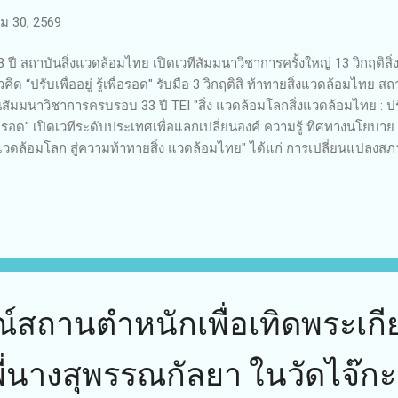
 30, 2569
ปี สถาบันสิ่งแวดล้อมไทย เปิดเวทีสัมมนาวิชาการครั้งใหญ่ 13 วิกฤติสิ่
คิด “ปรับเพื่ออยู่ รู้เพื่อรอด" รับมือ 3 วิกฤติสิ ท้าทายสิ่งแวดล้อมไทย ส
สัมมนาวิชาการครบรอบ 33 ปี TEI "สิ่ง แวดล้อมโลกสิ่งแวดล้อมไทย : ปรับเพื่อ
่อรอด" เปิดเวทีระดับประเทศเพื่อแลกเปลี่ยนองค์ ความรู้ ทิศทางนโยบา
งแวดล้อมโลก สู่ความท้าทายสิ่ง แวดล้อมไทย" ได้แก่ การเปลี่ยนแปลงสภ
nge) การสูญเสีย ความหลากหลายทางชีวภาพ (Biodiversity Loss) และ มลพ
ฤติสิ่งแวดล้อมล้วนมีความเชื่อมโยงกันและส่งผลกระทบในทุกมิติทั้งด้าน 
ล้อมโดยได้รับเกียรติจากศาสตราจารย์ ดร.ยศชนัน วงศ์ สวัสดิ์ รองนา
การกระทรวง การอุดมศึกษา วิทยาศาสตร์ วิจัยและนวัตกรรม เป็นประ
ศษในหัวข้อ "การใช้วิทยาศาสตร์ วิจัยและนวัตกรรม ในการแก้ไขปัญหาวิก
ณ์สถานตำหนักเพื่อเทิดพระเกี
ี่นางสุพรรณกัลยา ในวัดไจ๊กะ