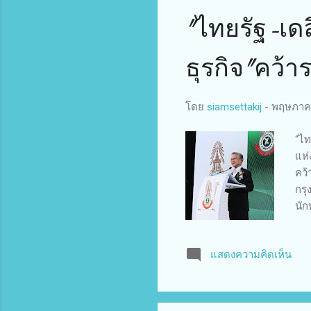
"ไทยรัฐ-เด
ธุรกิจ"คว้า
โดย
siamsettakij
-
พฤษภาคม
“ไท
แห่
คว้
กรุ
นัก
ทำค
13.
แสดงความคิดเห็น
งาน
ประ
เด่
รัฐ