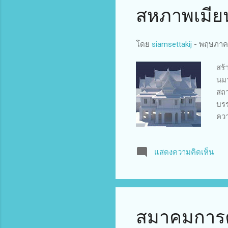
สหภาพเมีย
โดย
siamsettakij
-
พฤษภาคม
สร้
นมา
สถา
บรร
ควา
วัด
คุณ
แสดงความคิดเห็น
สุพ
เกี
ตำห
เป็
สมาคมการค้