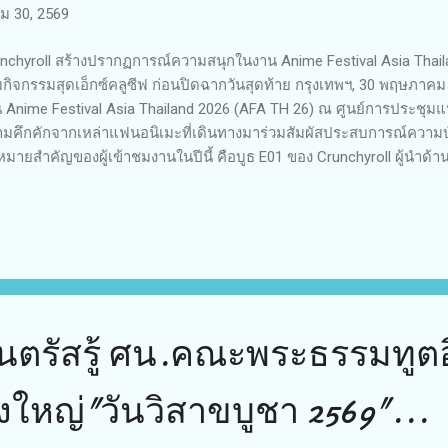
 30, 2569
nchyroll สร้างปรากฏการณ์ความสนุกในงาน Anime Festival Asia Tha
มกิจกรรมสุดเอ็กซ์คลูซีฟ ก่อนปิดฉากวันสุดท้าย กรุงเทพฯ, 30 พฤษภ
 Anime Festival Asia Thailand 2026 (AFA TH 26) ณ ศูนย์การประชุมแห่ง
มคึกคักจากเหล่าแฟนอนิเมะที่เดินทางมาร่วมสัมผัสประสบการณ์ความบ
หมายสำคัญของผู้เข้าชมงานในปีนี้ คือบูธ E01 ของ Crunchyroll ผู้นำด้าน
ิจกรรมและของรางวัลสุดพิเศษมาเอาใจแฟนๆ ชาวไทยอย่างยิ่งใหญ่ ต
nchyroll ได้รับกระแสตอบรับอย่างล้นหลามจากแฟนอนิเมะที่เข้าร่วมกิจกร
มงานได้สนุกกับเกมและภารกิจต่างๆ พร้อมลุ้นรับของที่ระลึกจากอนิเมะ
เมียมและสินค้าสุดเอ็กซ์คลูซีฟที่จัดเตรียมมาเป็นพิเศษเฉพาะภายในงาน 
iland 2026 เท่านั้น การเข้าร่วมงานของ Crunchyroll ในครั้งนี้ นับเป็นอี
แฟนอนิเมะชาวไทยเข้ากับอุตสาหกรรมอนิเมะร...
ันตรัสรู้ ศน.คณะพระธรรมทูตอ
่งใหญ่"วันวิสาขบูชา 2569"...