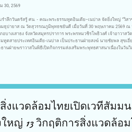
 30, 2569
มรำลึกวันตรัสรู้ ศน. - คณะพระธรรมทูตอินเดีย–เนปาล จัดยิ่งใหญ่ “วิส
วมธุปายาส ณ วัดสุวรรณภูมิพุทธชยันตี เมื่อวันที่ 30 พฤษภาคม 2569 ณ 
ภอบางเสาธง จังหวัดสมุทรปราการ พระพรหมวชิรโพธิวงศ์ เจ้าอาวาสวั
มทูตสายประเทศอินเดีย-เนปาล เป็นประธานฝ่ายสงฆ์ นายชัยพล สุขเอี่
ธานฝ่ายฆราวาสในพิธีเปิดกิจกรรมส่งเสริมพระพุทธศาสนาเนื่องในวันวิ
ัญสากลของโลก ซึ่งจัดขึ้นโดยวัดสุวรรณภูมิพุทธชยันตี คณะพระธรรม
ปาล ร่วมกับกรมการศาสนา กระทรวงวัฒนธรรม โดยมีพระเถรานุเถระ ค
เรียน เยาวชน และประชาชนจากหลายพื้นที่เข้าร่วมงานโดยพร้อมเพรีย
ัญทางพระพุทธศาสนา เริ่มตั้งแต่พิธีบวชชีพรหมโพธิ (เนกขัมมะปฏิบัติ) 
กอบศาสนพิธีกวนข้าวมธุปายาส จากนั้นได้ประกอบพิธีบวงสรวงเทพยดา
าส และพิธีอัญเชิญพระบรมสารีริกธาตุจากสาธารณรัฐอินเดีย เวียนประท
นสิ่งแวดล้อมไทยเปิดเวทีสัมม
งใหญ่ 13 วิกฤติการสิ่งแวดล้อ