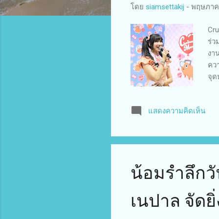
โดย
siamsettakij
-
พฤษภาคม
Cru
ร่ว
งาน
ควา
จุด
ขนก
Cru
แสดงความคิดเห็น
ร่ว
พรี
Tha
โยง
น้อมรำลึกว
เนปาล จัดยิ