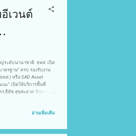
อีเวนต์
..
หญ่ระดับนานาชาติ ธพส. เปิด
ชัน-มาตรฐาน” ครบ รองรับงาน
(ธพส.) หรือ DAD Asset
ะ” เปิดให้บริการพื้นที่
.ธีธัช สุขสะอาด รักษาการ
สร้าง “พื้นที่กลาง” ที่
หยุ่น ใช้งานได้จริง และได้
อ่านเพิ่มเติม
ญของ “ลาน Atrium ชั้น 2”
ยกรรมรูปทรงโค้ง ใช้แสง
rict Cooling System) ที่