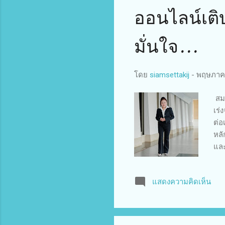
ออนไลน์เติ
มั่นใจ...
โดย
siamsettakij
-
พฤษภาคม
สมา
เร่
ต่อ
หลั
และ
แส
และ
แสดงความคิดเห็น
รูป
ประ
อยา
ออน