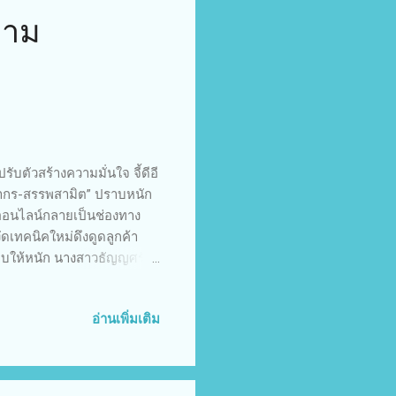
วาม
บตัวสร้างความมั่นใจ จี้ดีอี
ลกากร-สรรพสามิต” ปราบหนัก
มออนไลน์กลายเป็นช่องทาง
ดเทคนิคใหม่ดึงดูดลูกค้า
ปราบให้หนัก นางสาวธัญญศรัณ
ฯ ขอขอบคุณกรมสรรพสามิต
งทั้งสองหน่วยงานมีผลงานเชิง
อ่านเพิ่มเติม
ี่เกือบ 5 แสนร้านทั้ง
ฉพาะช่องทางออนไลน์ เราจึง
การวิเคราะห์บทสนทนา