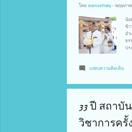
โดย
siamsettakij
-
พฤษภาคม
น้อ
ข้า
อำเ
ธรร
ประ
สำค
เน
แสดงความคิดเห็น
นัก
สำค
ประ
ปาย
33 ปี สถาบั
วิชาการครั้