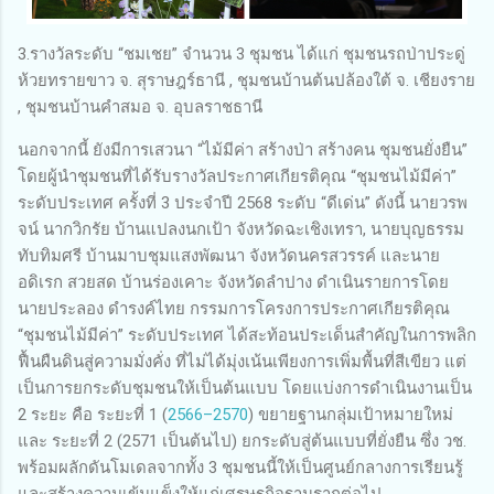
3.รางวัลระดับ “ชมเชย” จำนวน 3 ชุมชน ได้แก่ ชุมชนรถป่าประดู่
ห้วยทรายขาว จ. สุราษฎร์ธานี , ชุมชนบ้านต้นปล้องใต้ จ. เชียงราย
, ชุมชนบ้านคำสมอ จ. อุบลราชธานี
นอกจากนี้ ยังมีการเสวนา “ไม้มีค่า สร้างป่า สร้างคน ชุมชนยั่งยืน”
โดยผู้นําชุมชนที่ได้รับรางวัลประกาศเกียรติคุณ “ชุมชนไม้มีค่า”
ระดับประเทศ ครั้งที่ 3 ประจําปี 2568 ระดับ “ดีเด่น” ดังนี้ นายวรพ
จน์ นากวิกรัย บ้านแปลงนกเป้า จังหวัดฉะเชิงเทรา, นายบุญธรรม
ทับทิมศรี บ้านมาบชุมแสงพัฒนา จังหวัดนครสวรรค์ และนาย
อดิเรก สวยสด บ้านร่องเคาะ จังหวัดลําปาง ดำเนินรายการโดย
นายประลอง ดำรงค์ไทย กรรมการโครงการประกาศเกียรติคุณ
“ชุมชนไม้มีค่า” ระดับประเทศ ได้สะท้อนประเด็นสำคัญในการพลิก
ฟื้นผืนดินสู่ความมั่งคั่ง ที่ไม่ได้มุ่งเน้นเพียงการเพิ่มพื้นที่สีเขียว แต่
เป็นการยกระดับชุมชนให้เป็นต้นแบบ โดยแบ่งการดำเนินงานเป็น
2 ระยะ คือ ระยะที่ 1 (
2566–2570
) ขยายฐานกลุ่มเป้าหมายใหม่
และ ระยะที่ 2 (2571 เป็นต้นไป) ยกระดับสู่ต้นแบบที่ยั่งยืน ซึ่ง วช.
พร้อมผลักดันโมเดลจากทั้ง 3 ชุมชนนี้ให้เป็นศูนย์กลางการเรียนรู้
และสร้างความเข้มแข็งให้แก่เศรษฐกิจฐานรากต่อไป..