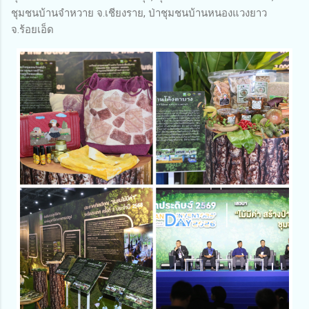
ชุมชนบ้านจำหวาย จ.เชียงราย, ป่าชุมชนบ้านหนองแวงยาว
จ.ร้อยเอ็ด