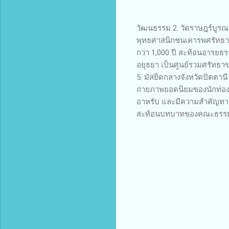
วัฒนธรรม 2. วัดราษฎร์บูรณาร
พุทธศาสนิกชนเคารพศรัทธา 3
กว่า 1,000 ปี สะท้อนอารยธร
อยุธยา เป็นศูนย์รวมศรัทธาข
5. มัสยิดกลางจังหวัดปัตต
ถ่ายภาพยอดนิยมของนักท่องเ
อาหรับ และมีความสำคัญทางป
สะท้อนบทบาทของคณะธรรม