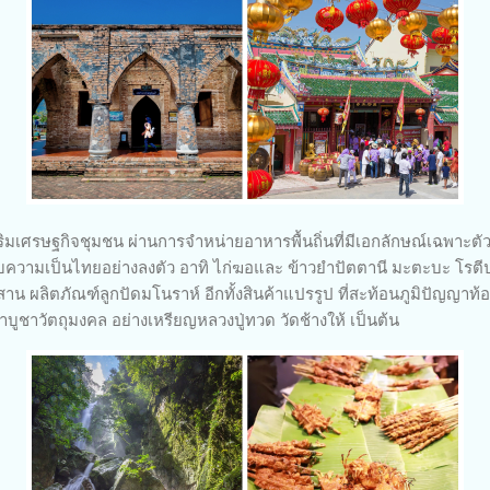
ริมเศรษฐกิจชุมชน ผ่านการจำหน่ายอาหารพื้นถิ่นที่มีเอกลักษณ์เฉพาะตัว 
วามเป็นไทยอย่างลงตัว อาทิ ไก่ฆอและ ข้าวยำปัตตานี มะตะบะ โรตีป
สาน ผลิตภัณฑ์ลูกปัดมโนราห์ อีกทั้งสินค้าแปรรูป ที่สะท้อนภูมิปัญญาท
าบูชาวัตถุมงคล อย่างเหรียญหลวงปู่ทวด วัดช้างให้ เป็นต้น