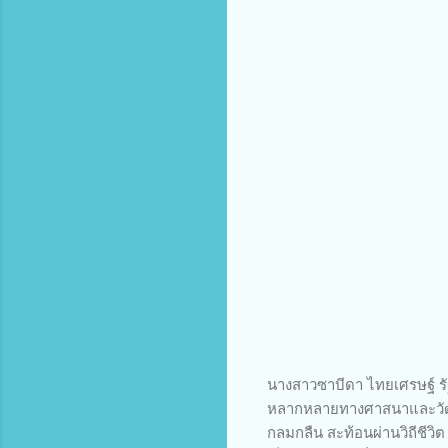
นางสาวซาบีดา ไทยเศรษฐ์ รัฐ
หลากหลายทางศาสนาและวัฒนธ
กลมกลืน สะท้อนผ่านวิถีชีว