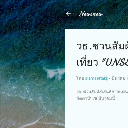
Newsnew
วธ.ชวนสัมผ
เที่ยว "UN
โดย
siamsettakij
-
มีนาคม 
วธ. ชวนสัมผัสเสน่ห์ชายแดน
ปัตตานี” 28 มีนาคมนี้...