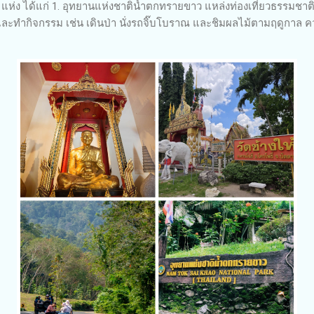
แห่ง ได้แก่ 1. อุทยานแห่งชาติน้ำตกทรายขาว แหล่งท่องเที่ยวธรรมชาติ
ทำกิจกรรม เช่น เดินป่า นั่งรถจิ๊บโบราณ และชิมผลไม้ตามฤดูกาล ควบคู