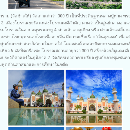
าม (วัดช้างให้) วัดเก่าแก่กว่า 300 ปี เป็นที่ประดิษฐานหลวงปู่ทวด พระเ
. เมืองโบราณยะรัง แหล่งโบราณคดีสำคัญ คาดว่าเป็นศูนย์กลางอาณาจั
รมโบราณในคาบสมุทรมลายู 4. ศาลเจ้าเล่งจูเกียง หรือ ศาลเจ้าแม่ลิ้มกอเ
องชาวไทยพุทธและไทยเชื้อสายจีน มีความเชื่อเรื่อง “เงินถุงแดง” เพื่อเ
านี ศูนย์กลางศาสนาอิสลามในภาคใต้ โดดเด่นด้วยสถาปัตยกรรมงดงามคล
ที่ยว 6. มัสยิดกรือเซะ โบราณสถานอายุกว่า 300 ปี สร้างด้วยอิฐแดง
ระวัติศาสตร์ในภูมิภาค 7. วัดอัครเทวดาคาเบรียล ศูนย์กลางชุมชนคา
ทูตด้านศาสนาและการศึกษาในอดีต