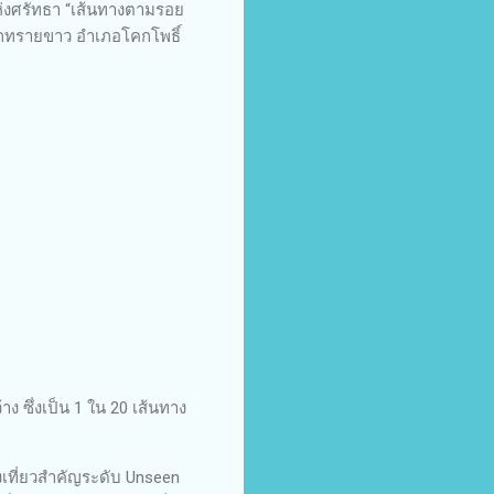
่งศรัทธา “เส้นทางตามรอย
ำตกทรายขาว อำเภอโคกโพธิ์
ง ซึ่งเป็น 1 ใน 20 เส้นทาง
งเที่ยวสำคัญระดับ Unseen