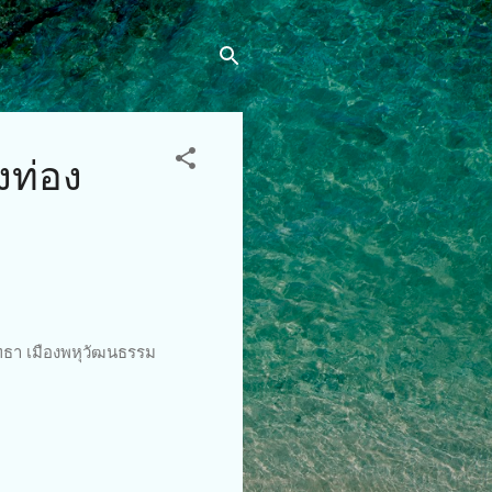
งท่อง
ัทธา เมืองพหุวัฒนธรรม