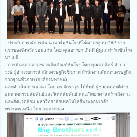
- ประสบการณ์การพัฒนาฟาร์มชันโรงที่ได้มาตรฐาน GAP ราย
แรกของจังหวัดขอนแก่น โดย คุณอารยา เกิดดี ผู้ดูแลฟาร์มชันโรง
นา 3 ดี
- การพัฒนาตลาดของผลิตภัณฑ์ชันโรง โดย คุณศุภสิทธ์ จำปา
วงษ์ ผู้อำนวยการสำนักเศรษฐกิจชีวภาพ สำนักงานพัฒนาเศรษฐกิจ
จากฐานชีวภาพ (องค์กรมหาชน)
และดำเนินการเสวนา โดย ดร.จักราวุธ ไม้ทิพย์ ผู้ช่วยคณบดีฝ่าย
อุตสาหกรรมสัมพันธ์และวิเทศสัมพันธ์ คณะวิทยาศาสตร์ พลังงาน
และสิ่งแวดล้อม มหาวิทยาลัยเทคโนโลยีพระจอมเกล้า
พระนครเหนือ วิทยาเขตระยอง