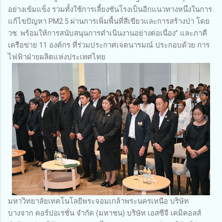
อย่างเข้มแข็ง รวมทั้งใช้การเลี้ยงชันโรงเป็นอีกแนวทางหนึ่งในการ
แก้ไขปัญหา PM2.5 ผ่านการเพิ่มพื้นที่สีเขียวและการสร้างป่า โดย
วช. พร้อมให้การสนับสนุนการดำเนินงานอย่างต่อเนื่อง” และภาคี
เครือข่าย 11 องค์กร ที่ร่วมประกาศเจตนารมณ์ ประกอบด้วย การ
ไฟฟ้าฝ่ายผลิตแห่งประเทศไทย
มหาวิทยาลัยเทคโนโลยีพระจอมเกล้าพระนครเหนือ บริษัท
บางจาก คอร์ปอเรชั่น จำกัด (มหาชน) บริษัท เอสซีจี เคมิคอลส์