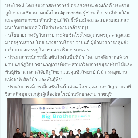
ประโยชน์ โดย รองศาสตราจารย์ ดร.อรวรรณ ดวงภักดี ประธาน
ภูมิภาคเอเชียสมาคมผึ้งโลก Apimondia ผู้ช่วยอธิการบดีฝ่ายวิจัย
และอุตสาหกรรม หัวหน้าศูนย์วิจัยผึ้งพื้นเมืองและแมลงผสมเกสร
มหาวิทยาลัยเทคโนโลยีพระจอมเกล้าธนบุรี
- นโยบายภาครัฐกับการยกระดับชันโรงไทยสู่เกษตรมูลค่าสูงและ
มาตรฐานสากล โดย นางสาวนริศรา วายนต์ ผู้อำนวยการกลุ่มส่ง
เสริมแมลงเศรษฐกิจ กรมส่งเสริมการเกษตร
- ประสบการณ์การเลี้ยงชันโรงในพื้นที่ป่า โดย นายอิสราพงษ์ วร
ผาบ นักกีฏวิทยาชำนาญการพิเศษ สำนักวิจัยการอนุรักษ์ป่าไม้และ
พันธุ์พืช กลุ่มงานวิจัยกีฏวิทยาและจุลชีววิทยาป่าไม้ กรมอุทยาน
แห่งชาติ สัตว์ป่า และพันธุ์พืช
- ประสบการณ์การเลี้ยงชันโรงในสวน โดย คุณยอดขวัญ รุจะวาที
วิสาหกิจชุมชนกลุ่มผู้เลี้ยงชันโรงบ้านวัดยางงาม ราชบุรี